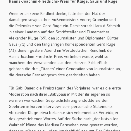
Hanns-Joachim-Friedrichs-Preis für Kluge, Gaus und Ruge
Wenn er an seine Kindheit denke, falle ihm der Hut des
damaligen sowjetischen Außenministers Andrej Gromyko und
die Pelzmütze von Gerd Ruge ein. Damit sprach Harald Schmidt
in seiner Laudatio auf den Schriftsteller und Filmemacher
Alexander Kluge (69), den Journalisten und Diplomaten Günter
Gaus (71) und den langjährigen Korrespondenten Gerd Ruge
(73), denen gestern Abend im Westdeutschen Rundfunk der
Hanns-Joachim-Friedrichs-Preis verliehen wurde, wohl so
manchem der Anwesenden aus dem Herzen. Schließlich
gehören die drei „Titanen" einer Generation von Journalisten an,
die deutsche Fernsehgeschichte geschrieben haben.
Für Gabi Bauer, die Preisträgerin des Vorjahres, war es die erste
Moderation nach ihrer „Babypause". Mit der ihr eigenen so
warmen wie wachen Gesprächsführung entlockte sie den
Geehrten in kurzen Interviews sehr persönliche Statements.
Alexander Kluge etwa bekannte sich vehement als Verteidiger
des geschriebenen Wortes. Auf der Suche nach „der lustvollen
Wahrheit" könne das Medium Fernsehen zwar genutzt werden,