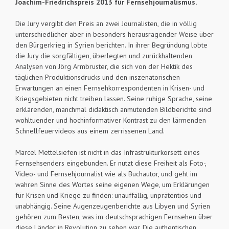
Joachim-Friedrichspreis 2013 für Fernsehjournalismus.
Die Jury vergibt den Preis an zwei Journalisten, die in völlig
unterschiedlicher aber in besonders herausragender Weise über
den Bürgerkrieg in Syrien berichten. In ihrer Begründung lobte
die Jury die sorgfältigen, überlegten und zurückhaltenden
Analysen von Jörg Armbruster, die sich von der Hektik des
täglichen Produktionsdrucks und den inszenatorischen
Erwartungen an einen Fernsehkorrespondenten in Krisen- und
Kriegsgebieten nicht treiben lassen. Seine ruhige Sprache, seine
erklärenden, manchmal didaktisch anmutenden Bildberichte sind
wohltuender und hochinformativer Kontrast zu den lärmenden
Schnellfeuervideos aus einem zerrissenen Land.
Marcel Mettelsiefen ist nicht in das Infrastrukturkorsett eines
Fernsehsenders eingebunden. Er nutzt diese Freiheit als Foto-,
Video- und Fernsehjournalist wie als Buchautor, und geht im
wahren Sinne des Wortes seine eigenen Wege, um Erklärungen
für Krisen und Kriege zu finden: unauffällig, unprätentiös und
unabhängig. Seine Augenzeugenberichte aus Libyen und Syrien
gehören zum Besten, was im deutschsprachigen Fernsehen über
diese Länder in Revolution zu sehen war. Die authentischen