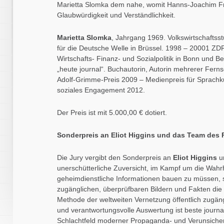
Marietta Slomka dem nahe, womit Hanns-Joachim Fr
Glaubwürdigkeit und Verständlichkeit.
Marietta Slomka
, Jahrgang 1969. Volkswirtschafts
für die Deutsche Welle in Brüssel. 1998 – 20001 ZD
Wirtschafts- Finanz- und Sozialpolitik in Bonn und Be
„heute journal“. Buchautorin, Autorin mehrerer Fer
Adolf-Grimme-Preis 2009 – Medienpreis für Sprachku
soziales Engagement 2012.
Der Preis ist mit 5.000,00 € dotiert.
Sonderpreis an Eliot Higgins und das Team des 
Die Jury vergibt den Sonderpreis an
Eliot Higgins
u
unerschütterliche Zuversicht, im Kampf um die Wahrh
geheimdienstliche Informationen bauen zu müssen, s
zugänglichen, überprüfbaren Bildern und Fakten die 
Methode der weltweiten Vernetzung öffentlich zugän
und verantwortungsvolle Auswertung ist beste journa
Schlachtfeld moderner Propaganda- und Verunsicheru