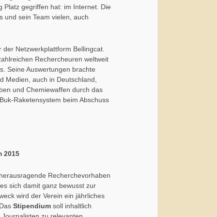
latz gegriffen hat: im Internet. Die
ns und sein Team vielen, auch
r der Netzwerkplattform Bellingcat.
zahlreichen Rechercheuren weltweit
us. Seine Auswertungen brachte
und Medien, auch in Deutschland,
omben und Chemiewaffen durch das
en Buk-Raketensystem beim Abschuss
m 2015
ft herausragende Recherchevorhaben
 es sich damit ganz bewusst zur
eck wird der Verein ein jährliches
 Das
Stipendium
soll inhaltlich
Journalisten zu relevanten