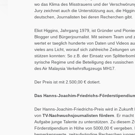
wo das Klima des Misstrauens und der Verschwörung P
Jury zeichnet auch die Unterstützung aus, die Higgi
deutschen, Journalisten bei deren Recherchen gibt.
Eliot Higgins, Jahrgang 1979, ist Gründer und Pionie
Blogger und Bürgerjournalist. Mit seinem Team und 
wertet er taeglich hunderte von Daten und Videos a
vieles ans Licht, worauf sich zahlreiche Zeitungen 
stützen konnten: So z.B. der Einsatz von Splitterb
syrische Regime und die Beteiligung des russisch
des Air Malaysia Verkehrsflugzeugs MH17.
Der Preis ist mit 2.500,00 € dotiert.
Das Hanns-Joachim-Friedrichs-Förderstipendiu
Der Hanns-Joachim-Friedrichs-Preis wird in Zukun
von
TV-Nachwuchsjournalisten fördern
. Er macht
Aufgabe junge Talente zu unterstützen. Zu diesem Zw
Förderstipendium in Höhe von 5000,00 € vergeben.
bemerkenswerte, zeitaufwändige Recherchen junger 