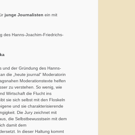
für
junge Journalisten
ein mit
ng des Hanns-Joachim-Friedrichs-
mka
hs und der Gründung des Hanns-
 an die „heute journal“ Moderatorin
ltagsnahen Moderationstexte helfen
ser zu verstehen. So wenig, wie
nd Wirtschaft die Flucht ins
t sie sich selbst mit den Floskeln
eigene und sie charakterisierende
gigkeit. Die Jury zeichnet mit
 aus, die Selbstbewusstsein mit dem
ich damit dem
dersetzt. In dieser Haltung kommt