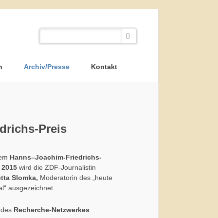
n
Archiv/Presse
Kontakt
drichs-Preis
dem
Hanns–Joachim-Friedrichs-
s 2015
wird die ZDF-Journalistin
etta Slomka,
Moderatorin des „heute
al“ ausgezeichnet.
 des
Recherche-Netzwerkes