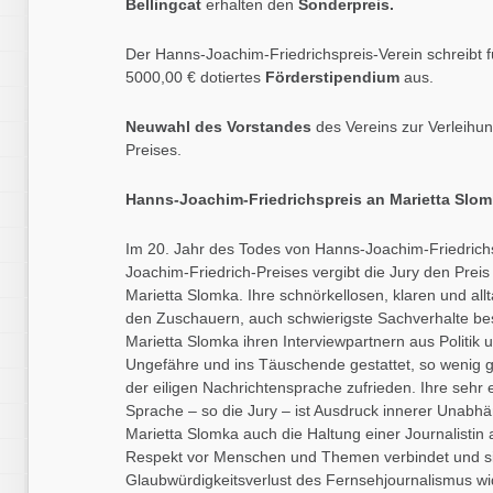
Bellingcat
erhalten den
Sonderpreis.
Der Hanns-Joachim-Friedrichspreis-Verein schreibt 
5000,00 € dotiertes
Förderstipendium
aus.
Neuwahl des Vorstandes
des Vereins zur Verleihu
Preises.
Hanns-Joachim-Friedrichspreis an Marietta Slo
Im 20. Jahr des Todes von Hanns-Joachim-Friedric
Joachim-Friedrich-Preises vergibt die Jury den Preis
Marietta Slomka. Ihre schnörkellosen, klaren und al
den Zuschauern, auch schwierigste Sachverhalte bes
Marietta Slomka ihren Interviewpartnern aus Politik u
Ungefähre und ins Täuschende gestattet, so wenig gib
der eiligen Nachrichtensprache zufrieden. Ihre sehr 
Sprache – so die Jury – ist Ausdruck innerer Unabhän
Marietta Slomka auch die Haltung einer Journalistin
Respekt vor Menschen und Themen verbindet und s
Glaubwürdigkeitsverlust des Fernsehjournalismus wi